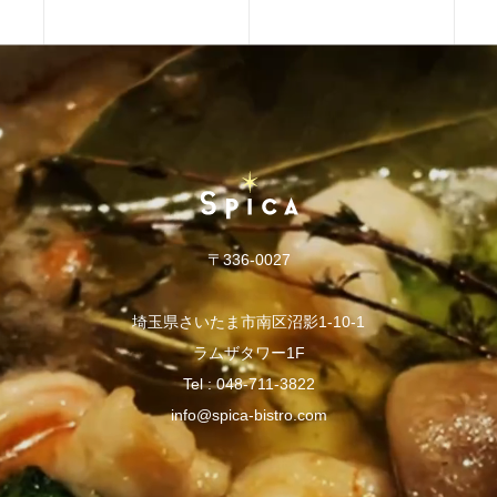
〒336-0027
埼玉県さいたま市南区沼影1-10-1
ラムザタワー1F
Tel :
048-711-3822
info@spica-bistro.com