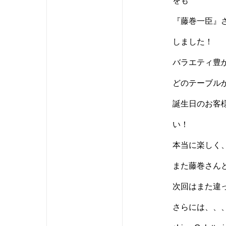
をも
『藤巻一臣』さ
しました！
バラエティ豊か
どのテーブル
誕生日のお客様
い！
本当に楽しく
また藤巻さん
次回はまた違
さらには、、、