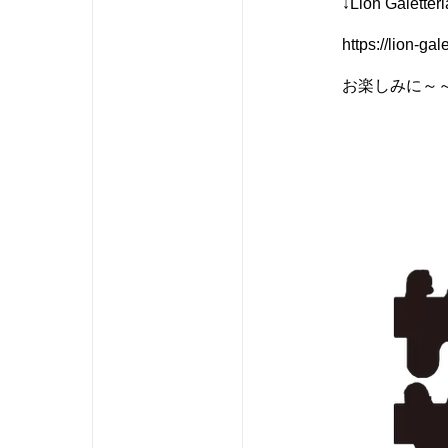
↓Lion Galetter
https://lion-gal
お楽しみに～