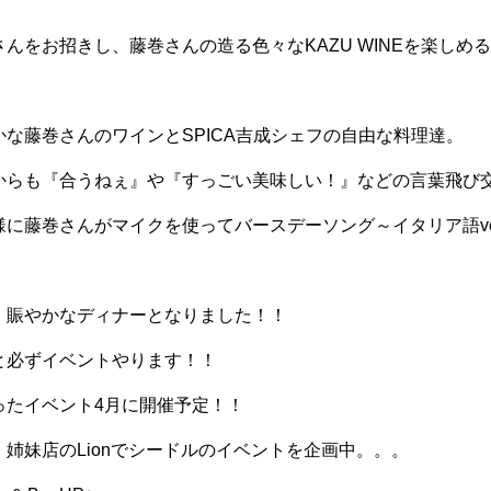
んをお招きし、藤巻さんの造る色々なKAZU WINEを楽しめ
な藤巻さんのワインとSPICA吉成シェフの自由な料理達。
からも『合うねぇ』や『すっごい美味しい！』などの言葉飛び
に藤巻さんがマイクを使ってバースデーソング～イタリア語ve
、賑やかなディナーとなりました！！
と必ずイベントやります！！
ったイベント4月に開催予定！！
姉妹店のLionでシードルのイベントを企画中。。。