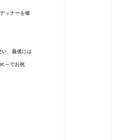
るディナーを催
交い、最後には
r.～でお祝