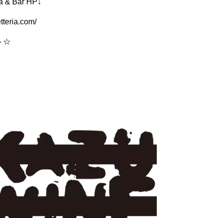
ia & Bar HP↓
etteria.com/
～☆