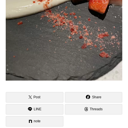
Post
Share
LINE
Threads
note