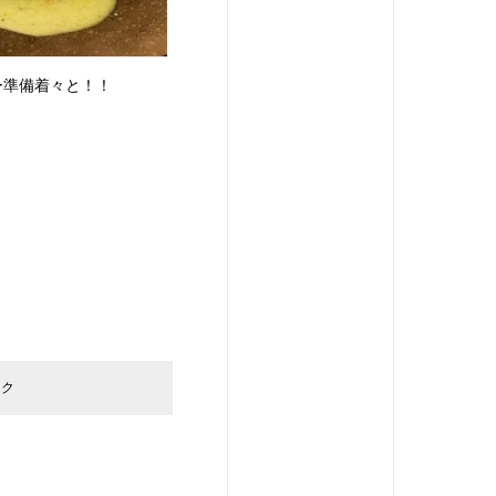
ー準備着々と！！
ック