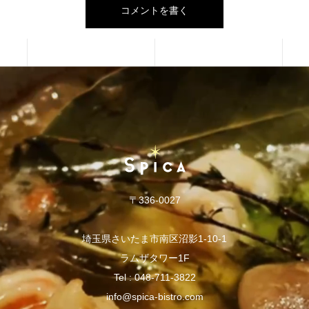
〒336-0027
埼玉県さいたま市南区沼影1-10-1
ラムザタワー1F
Tel :
048-711-3822
info@spica-bistro.com