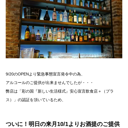
9/20のOPENより緊急事態宣言発令中の為、
アルコールのご提供が出来ませんでしたが・・・
弊店は
「彩の国『新しい生活様式』安心宣言飲食店＋（プラ
ス）」の認証
を頂いているため、
ついに！明日の来月10/1よりお酒提のご提供