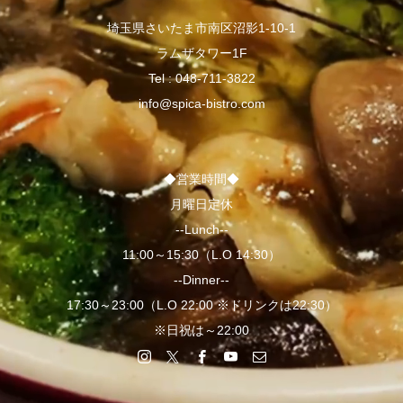
埼玉県さいたま市南区沼影1-10-1
ラムザタワー1F
Tel :
048-711-3822
info@spica-bistro.com
◆営業時間◆
月曜日定休
--Lunch--
11:00～15:30（L.O 14:30）
--Dinner--
17:30～23:00（L.O 22:00 ※ドリンクは22:30）
※日祝は～22:00