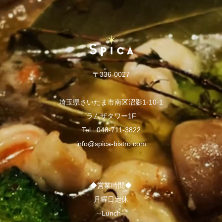
〒336-0027
埼玉県さいたま市南区沼影1-10-1
ラムザタワー1F
Tel :
048-711-3822
info@spica-bistro.com
◆営業時間◆
月曜日定休
--Lunch--