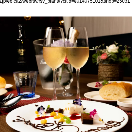
ica.jp/ebica2/webrsv/rsv_plans/?cltid=e014075101&shop=25031