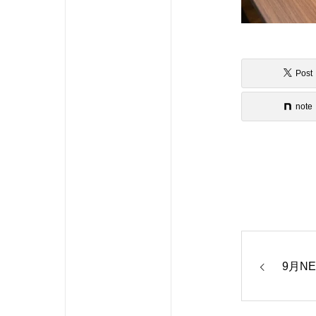
Post
note
9月N