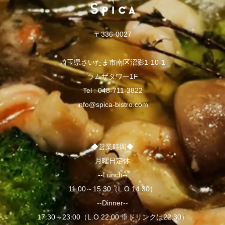
〒336-0027
埼玉県さいたま市南区沼影1-10-1
ラムザタワー1F
Tel :
048-711-3822
info@spica-bistro.com
◆営業時間◆
月曜日定休
--Lunch--
11:00～15:30（L.O 14:30）
--Dinner--
17:30～23:00（L.O 22:00 ※ドリンクは22:30）