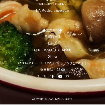
Tel :
048-711-3822
info@spica-bistro.com
◆営業時間◆
月曜日定休
--Lunch--
11:00～15:30（L.O 14:30）
--Dinner--
17:30～23:00（L.O 22:00 ※ドリンクは22:30）
※日祝は～22:00
Copyright © 2022 SPICA -Bistro-